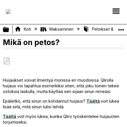
Laajenna/kutista globaali hierarkia
Koti
Maksaminen
Petokset & turvall
Mikä on petos?
Tallenna
PDF-
Huijaukset voivat ilmentyä monissa eri muodoissa. Qlirolla
tiedostona
huijaus voi tapahtua esimerkiksi siten, että joku toinen tekee
ostoksia laskulla, mutta käyttää sen sijaan sinun nimeäsi.
Epäiletkö, että sinun on kohdannut huijaus?
Täältä
voit lukea
lisää siitä, mitä sinun tulisi tehdä.
Täältä
voit myös lukea, kuinka Qliro työskentelee huijausten
torjumiseksi.