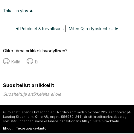
Takaisin ylös
Petokset & turvallisuus
Miten Qliro työskentelee petosten torjumiseksi?
Oliko tämä artikkeli hyödyllinen?
Kyllä
Ei
Suositellut artikkelit
Suositeltuja artikkeleita ei ole
Qliro är ett ledande fintechbolag i Norden som sedan oktober 2020 är noterat på
Nasdaq Stockholm. Qliro AB, org.nr. 556962-2441, är ett kreditmarknadsbolag
som står under den svenska Finansinspektionens tillsyn. Säte: Stockholm.
Ehdot
Tietosuojakäytäntö