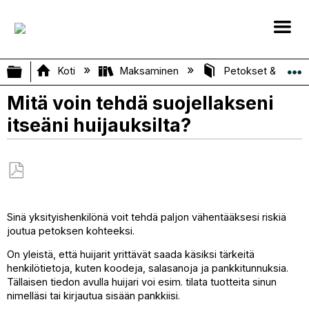
Laajenna/kutista globaali hierarkia
Koti
Maksaminen
Petokset & turvall
Mitä voin tehdä suojellakseni
itseäni huijauksilta?
Tallenna
PDF-
Sinä yksityishenkilönä voit tehdä paljon vähentääksesi riskiä
tiedostona
joutua petoksen kohteeksi.
On yleistä, että huijarit yrittävät saada käsiksi tärkeitä
henkilötietoja, kuten koodeja, salasanoja ja pankkitunnuksia.
Tällaisen tiedon avulla huijari voi esim. tilata tuotteita sinun
nimelläsi tai kirjautua sisään pankkiisi.