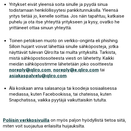
Yritykset eivät yleensä soita sinulle ja pyydä sinua
todistamaan henkilöllisyytesi pankkitunnuksilla. Yleensä
yritys tietää jo, kenelle soittaa. Jos näin tapahtuu, katkaise
puhelu ja ota itse yhteyttä yritykseen ja kysy, ovatko he
yrittäneet ottaa sinuun yhteyttä.
Toinen petoksen muoto on verkko-onginta eli phishing.
Silloin huijarit voivat lähettää sinulle sähköposteja, jotka
näyttävät tulevan Qliro:lta tai muilta yrityksiltä. Tarkista,
mistä sähköpostiosoiteesta viesti on lähetetty. Kaikki
meidän sähköpostimme lähetetään joko osoitteesta
noreply@qliro.com
,
noreply@e.qliro.com
tai
asiakaspalvelu@qliro.com
.
Älä koskaan anna salasanoja tai koodeja sosiaalisessa
mediassa, kuten Facebookissa, tai chateissa, kuten
Snapchatissa, vaikka pyytäjä vaikuttaisikin tutulta.
Poliisin verkkosivuilla
on myös paljon hyödyllistä tietoa siitä,
miten voit suojautua erilaisilta huijauksilta.