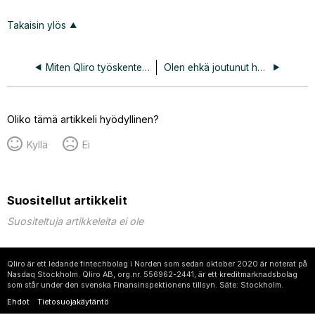
Takaisin ylös
Miten Qliro työskentelee petosten torjumiseksi?
Olen ehkä joutunut huijauksen kohteeksi - mitä minun pitäisi tehdä?
Oliko tämä artikkeli hyödyllinen?
Kyllä
Ei
Suositellut artikkelit
Suositeltuja artikkeleita ei ole
Qliro är ett ledande fintechbolag i Norden som sedan oktober 2020 är noterat på
Nasdaq Stockholm. Qliro AB, org.nr. 556962-2441, är ett kreditmarknadsbolag
som står under den svenska Finansinspektionens tillsyn. Säte: Stockholm.
Ehdot
Tietosuojakäytäntö