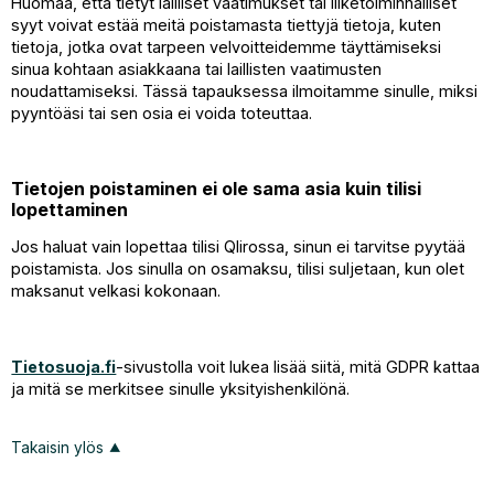
Huomaa, että tietyt lailliset vaatimukset tai liiketoiminnalliset
syyt voivat estää meitä poistamasta tiettyjä tietoja, kuten
tietoja, jotka ovat tarpeen velvoitteidemme täyttämiseksi
sinua kohtaan asiakkaana tai laillisten vaatimusten
noudattamiseksi. Tässä tapauksessa ilmoitamme sinulle, miksi
pyyntöäsi tai sen osia ei voida toteuttaa.
Tietojen poistaminen ei ole sama asia kuin tilisi
lopettaminen
Jos haluat vain lopettaa tilisi Qlirossa, sinun ei tarvitse pyytää
poistamista. Jos sinulla on osamaksu, tilisi suljetaan, kun olet
maksanut velkasi kokonaan.
Tietosuoja.fi
-sivustolla voit lukea lisää siitä, mitä GDPR kattaa
ja mitä se merkitsee sinulle yksityishenkilönä.
Takaisin ylös