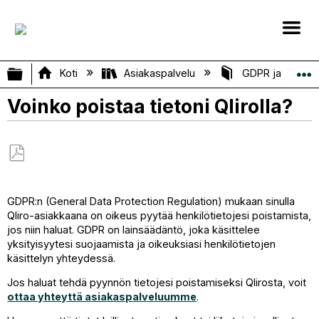
Laajenna/kutista globaali hierarkia
Koti
Asiakaspalvelu
GDPR ja henkilö
Voinko poistaa tietoni Qlirolla?
Tallenna
PDF-
GDPR:n (General Data Protection Regulation) mukaan sinulla
tiedostona
Qliro-asiakkaana on oikeus pyytää henkilötietojesi poistamista,
jos niin haluat. GDPR on lainsäädäntö, joka käsittelee
yksityisyytesi suojaamista ja oikeuksiasi henkilötietojen
käsittelyn yhteydessä.
Jos haluat tehdä pyynnön tietojesi poistamiseksi Qlirosta, voit
ottaa yhteyttä asiakaspalveluumme
.