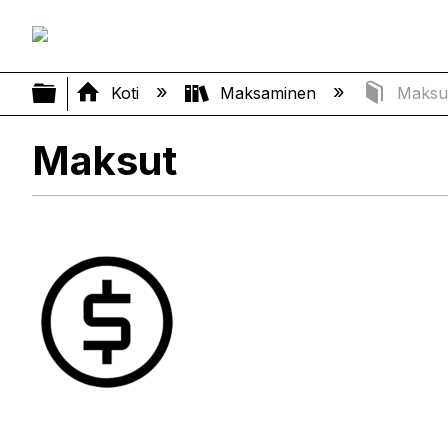
Laajenna/kutista globaali hierarki
Koti
Maksaminen
Maksu
Maksut