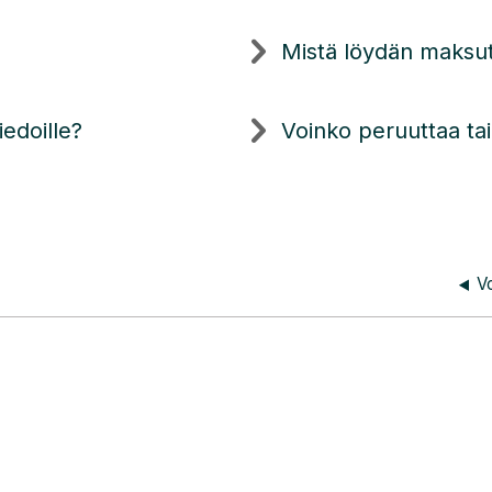
Mistä löydän maksut
iedoille?
Voinko peruuttaa ta
V