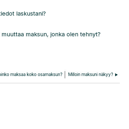
iedot laskustani?
i muuttaa maksun, jonka olen tehnyt?
oinko maksaa koko osamaksun?
Milloin maksuni näkyy?