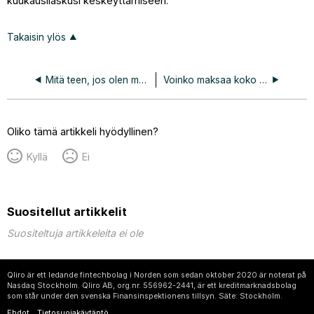
kuukausilaskusi keskeyttämiseen.
Takaisin ylös
Mitä teen, jos olen maksanut liikaa kuukausilaskulleni?
Voinko maksaa koko osamaksun?
Oliko tämä artikkeli hyödyllinen?
Kyllä
Ei
Suositellut artikkelit
Suositeltuja artikkeleita ei ole
Qliro är ett ledande fintechbolag i Norden som sedan oktober 2020 är noterat på
Nasdaq Stockholm. Qliro AB, org.nr. 556962-2441, är ett kreditmarknadsbolag
som står under den svenska Finansinspektionens tillsyn. Säte: Stockholm.
Ehdot
Tietosuojakäytäntö