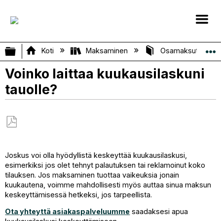
Laajenna/kutista globaali hierarkia
Koti
Maksaminen
Osamaksut ja Kuu
Voinko laittaa kuukausilaskuni
tauolle?
Tallenna
PDF-
Joskus voi olla hyödyllistä keskeyttää kuukausilaskusi,
tiedostona
esimerkiksi jos olet tehnyt palautuksen tai reklamoinut koko
tilauksen. Jos maksaminen tuottaa vaikeuksia jonain
kuukautena, voimme mahdollisesti myös auttaa sinua maksun
keskeyttämisessä hetkeksi, jos tarpeellista.
Ota yhteyttä asiakaspalveluumme
saadaksesi apua