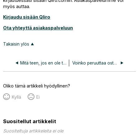
kirjautuessasi sisään Qliro.comiin. Asiakaspalvelumme voi
myös auttaa.
Kirjaudu sisään Qliro
Ota yhteyttä asiakaspalveluun
Takaisin ylös
Mitä teen, jos en ole tyytyväinen ostokseeni tai jos jotain on rikki?
Voinko peruuttaa ostokseni Qlirossa?
Oliko tämä artikkeli hyödyllinen?
Kyllä
Ei
Suositellut artikkelit
Suositeltuja artikkeleita ei ole