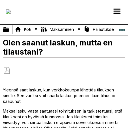
Laajenna/kutista globaali hierarkia
Koti
Maksaminen
Palautukset, hyvit
Olen saanut laskun, mutta en
tilaustani?
Tallenna
PDF-
Yleensä saat laskun, kun verkkokauppa lähettää tilauksen
tiedostona
sinulle. Sen vuoksi voit saada laskun jo ennen kuin tilaus on
saapunut.
Maksa lasku vasta saatuaasi toimituksen ja tarkistettuasi, että
tilauksesi on hyvässä kunnossa. Jos tilauksesi toimitus
viivästyy, voit siirtää laskun eräpäivää sovelluksessamme tai