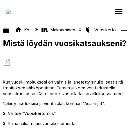
Laajenna/kutista globaali hierarkia
Koti
Maksaminen
Vuosikertomuksi
Mistä löydän vuosikatsaukseni?
Tallenna
PDF-
Kun vuosi-ilmoituksesi on valmis ja lähetetty sinulle, saat siitä
tiedostona
ilmoituksen sähköpostitse. Tämän jälkeen voit tarkastella
vuosi-ilmoitustasi Qliro.com-sivustolla tai sovelluksessamme.
1.
Siirry asetuksiisi ja vieritä alas kohtaan "Asiakirjat".
2.
Valitse "Vuosikertomus".
3.
Paina haluamaasi vuosikertomusta.