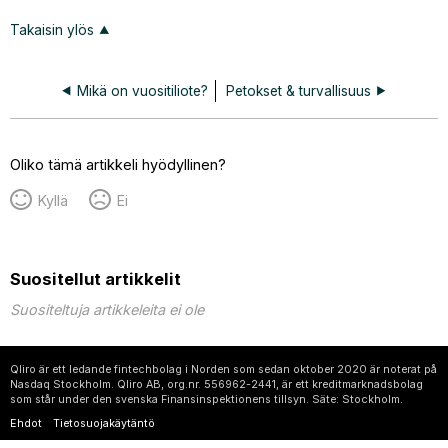
Takaisin ylös
Mikä on vuositiliote?
Petokset & turvallisuus
Oliko tämä artikkeli hyödyllinen?
Kyllä
Ei
Suositellut artikkelit
Suositeltuja artikkeleita ei ole
Qliro är ett ledande fintechbolag i Norden som sedan oktober 2020 är noterat på
Nasdaq Stockholm. Qliro AB, org.nr. 556962-2441, är ett kreditmarknadsbolag
som står under den svenska Finansinspektionens tillsyn. Säte: Stockholm.
Ehdot
Tietosuojakäytäntö